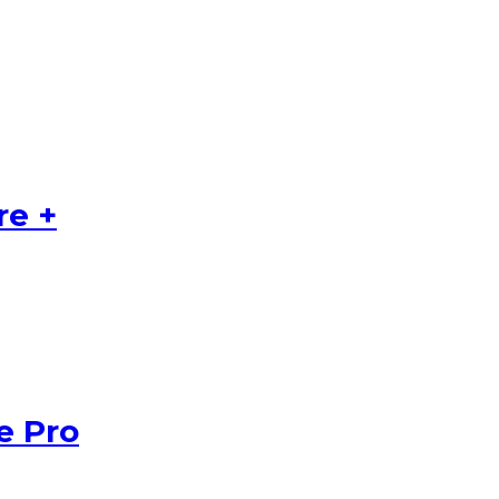
e +
e Pro